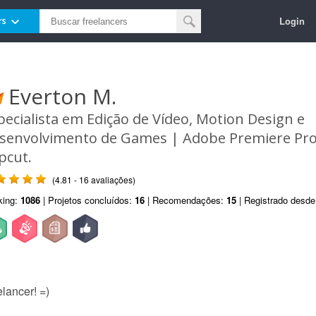
Login
rs
Everton M.
pecialista em Edição de Vídeo, Motion Design e
senvolvimento de Games | Adobe Premiere Pro, 
pcut.
(4.81 - 16 avaliações)
king:
1086
| Projetos concluídos:
16
| Recomendações:
15
| Registrado desd
lancer! =)