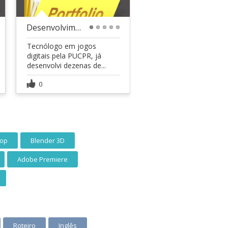
Desenvolvimento de Jogos
1
2
3
4
5
Tecnólogo em jogos
digitais pela PUCPR, já
desenvolvi dezenas de...
0
hop
Blender 3D
Adobe Premiere
Roteiro
Inglês