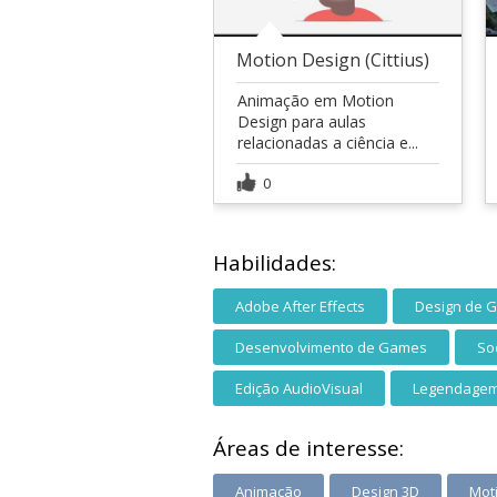
Motion Design (Cittius)
Animação em Motion
Design para aulas
relacionadas a ciência e...
0
Habilidades:
Adobe After Effects
Design de 
Desenvolvimento de Games
So
Edição AudioVisual
Legendage
Áreas de interesse:
Animação
Design 3D
Mot