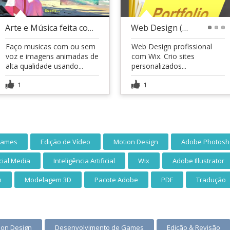
Arte e Música feita com Inteligência Artificial
Web Design (Wix)
1
2
3
Faço musicas com ou sem
Web Design profissional
voz e imagens animadas de
com Wix. Crio sites
alta qualidade usando...
personalizados...
1
1
Games
Edição de Vídeo
Motion Design
Adobe Photos
cial Media
Inteligência Artificial
Wix
Adobe Illustrator
m
Modelagem 3D
Pacote Adobe
PDF
Tradução
ion Design
Desenvolvimento de Games
Edição & Revisão