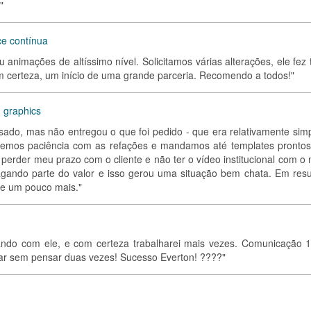
"
ce contínua
u animações de altíssimo nível. Solicitamos várias alterações, ele fez
 certeza, um início de uma grande parceria. Recomendo a todos!"
 graphics
ssado, mas não entregou o que foi pedido - que era relativamente simp
ivemos paciência com as refações e mandamos até templates prontos
e perder meu prazo com o cliente e não ter o vídeo institucional com o 
agando parte do valor e isso gerou uma situação bem chata. Em res
de um pouco mais."
hando com ele, e com certeza trabalharei mais vezes. Comunicação 1
tar sem pensar duas vezes! Sucesso Everton! ????"