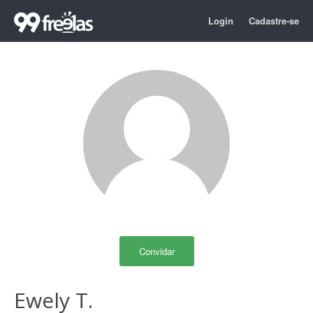
Login
Cadastre-se
Convidar
Ewely T.