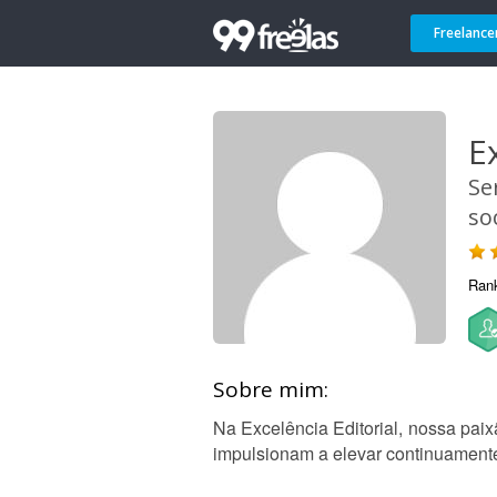
Freelance
E
Se
so
Ran
Sobre mim:
Na Excelência Editorial, nossa paix
impulsionam a elevar continuamente