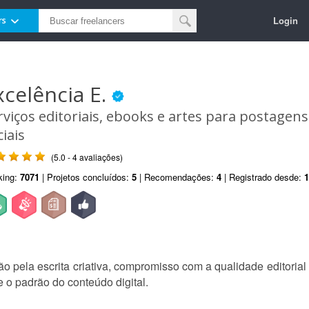
Login
rs
xcelência E.
rviços editoriais, ebooks e artes para postagen
ciais
(5.0 - 4 avaliações)
king:
7071
| Projetos concluídos:
5
| Recomendações:
4
| Registrado desde:
1
ão pela escrita criativa, compromisso com a qualidade editoria
 o padrão do conteúdo digital.