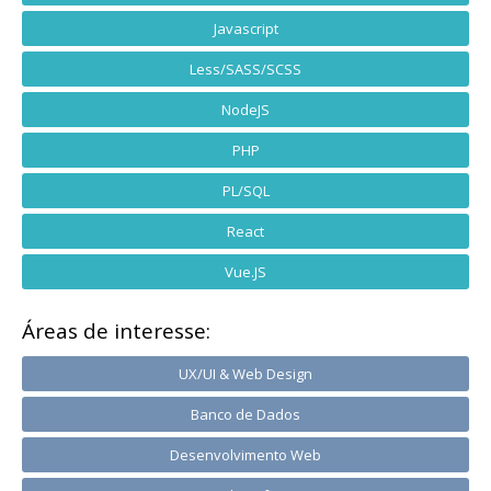
Javascript
Less/SASS/SCSS
NodeJS
PHP
PL/SQL
React
Vue.JS
Áreas de interesse:
UX/UI & Web Design
Banco de Dados
Desenvolvimento Web