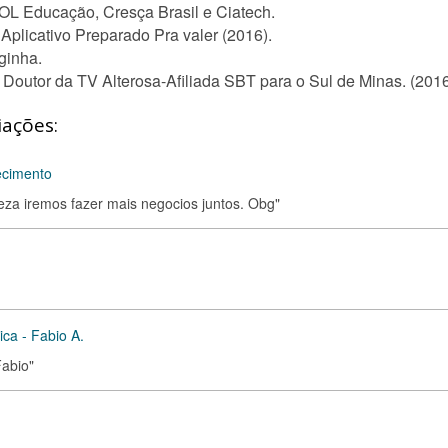
UOL Educação, Cresça Brasil e Ciatech.
 Aplicativo Preparado Pra valer (2016).
ginha.
Doutor da TV Alterosa-Afiliada SBT para o Sul de Minas. (201
iações:
ecimento
teza iremos fazer mais negocios juntos. Obg"
ica - Fabio A.
Fabio"