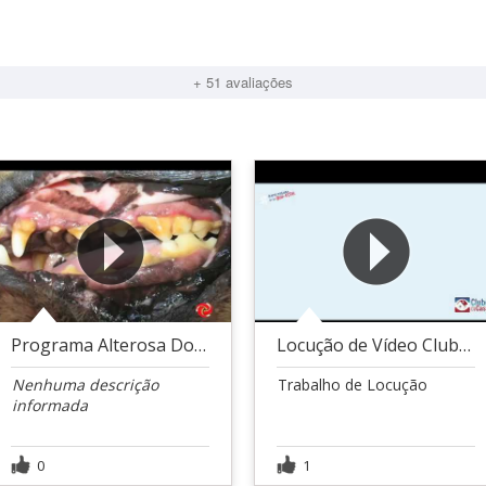
+ 51 avaliações
Programa Alterosa Doutor-SBT
Locução de Vídeo Clube da Casa.
Nenhuma descrição
Trabalho de Locução
informada
0
1