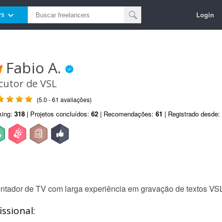
Login
rs
Fabio A.
cutor de VSL
(5.0 - 61 avaliações)
king:
318
| Projetos concluídos:
62
| Recomendações:
61
| Registrado desde:
sentador de TV com larga experiência em gravação de textos VSL
ssional: