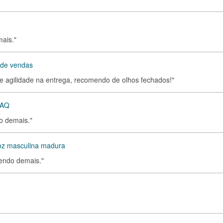
mais."
 de vendas
 e agilidade na entrega, recomendo de olhos fechados!"
FAQ
o demais."
Voz masculina madura
mendo demais."