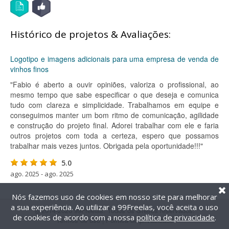
Histórico de projetos & Avaliações:
Logotipo e imagens adicionais para uma empresa de venda de
vinhos finos
"Fabio é aberto a ouvir opiniões, valoriza o profissional, ao
mesmo tempo que sabe especificar o que deseja e comunica
tudo com clareza e simplicidade. Trabalhamos em equipe e
conseguimos manter um bom ritmo de comunicação, agilidade
e construção do projeto final. Adorei trabalhar com ele e faria
outros projetos com toda a certeza, espero que possamos
trabalhar mais vezes juntos. Obrigada pela oportunidade!!!"
5.0
ago. 2025 - ago. 2025
Nós fazemos uso de cookies em nosso site para melhorar
a sua experiência. Ao utilizar a 99Freelas, você aceita o uso
@2014-2026 99Freelas. Todos os direitos reservados.
de cookies de acordo com a nossa
política de privacidade
.
Termos de uso
|
Política de privacidade