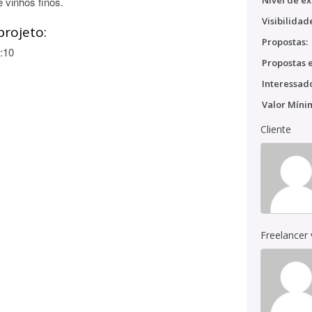
Nível de ex
 vinhos finos.
Visibilidad
projeto:
Propostas:
:10
Propostas e
Interessado
Valor Míni
Cliente
Freelancer