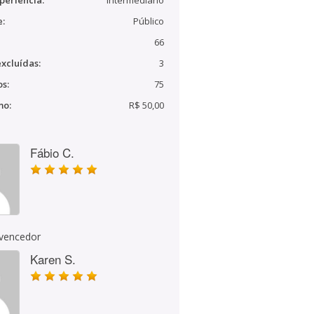
periência:
Intermediário
e:
Público
66
xcluídas:
3
s:
75
mo:
R$ 50,00
Fábio C.
 vencedor
Karen S.