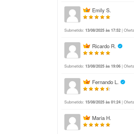
Emily S.
Submetido:
13/08/2025 às 17:52
| Ofert
Ricardo R.
Submetido:
13/08/2025 às 19:06
| Ofert
Fernando L.
Submetido:
15/08/2025 às 01:24
| Ofert
Maria H.