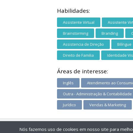
Habilidades:
Assistente Virtual
Assistente Vir
Brainstorming
Branding
C
Assistencia de Direção
Bilíngue
Direito de Familia
Identidade Vi
Áreas de interesse:
Inglês
Atendimento ao Consumi
Outra - Administração & Contabilidade
Jurídico
Vendas & Marketing
Nós fazemos uso de cookies em nosso site para melhora