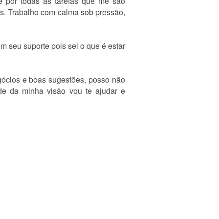
e por todas as tarefas que me são
ias. Trabalho com calma sob pressão,
 seu suporte pois sei o que é estar
gócios e boas sugestões, posso não
de da minha visão vou te ajudar e