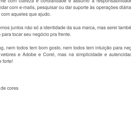
me com clareza e cordialidade e assumo a responsabilidad
lidar com e-mails, pesquisar ou dar suporte às operações diár
a com aqueles que ajudo.
emos juntos não só a identidade da sua marca, mas serei também
 para tocar seu negócio pra frente.
ing, nem todos tem bom gosto, nem todos tem intuição para ne
 vetores e Adobe e Corel, mas na simplicidade e autencida
 forte!
 de cores