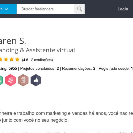
Login
rs
aren S.
anding & Assistente virtual
(4.8 - 2 avaliações)
king:
5955
| Projetos concluídos:
2
| Recomendações:
2
| Registrado desde:
1
eira e trabalho com marketing e vendas há anos, você não t
o junto com você no seu negócio.