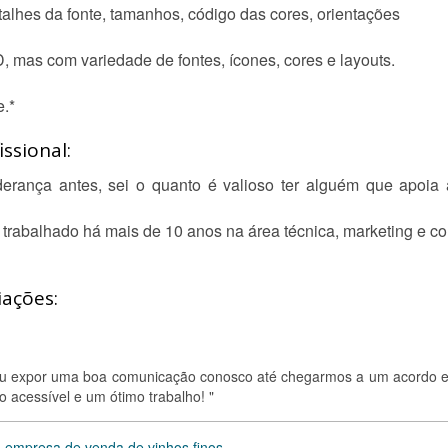
alhes da fonte, tamanhos, código das cores, orientações
, mas com variedade de fontes, ícones, cores e layouts.
.*
ssional:
erança antes, sei o quanto é valioso ter alguém que apoia
trabalhado há mais de 10 anos na área técnica, marketing e co
iações:
guiu expor uma boa comunicação conosco até chegarmos a um acordo e
 acessível e um ótimo trabalho! "
a empresa de venda de vinhos finos