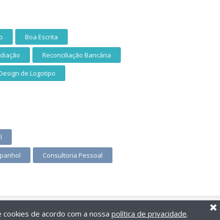
o
Boa Escrita
ediação
Reconciliação Bancária
Design de Logotipo
l
panhol
Consultoria Pessoal
de cookies de acordo com a nossa
política de privacidade
.