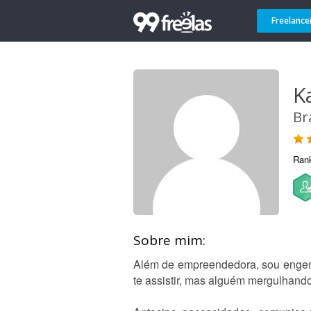
Freelance
K
Br
Ran
Sobre mim:
Além de empreendedora, sou engenh
te assistir, mas alguém mergulhand