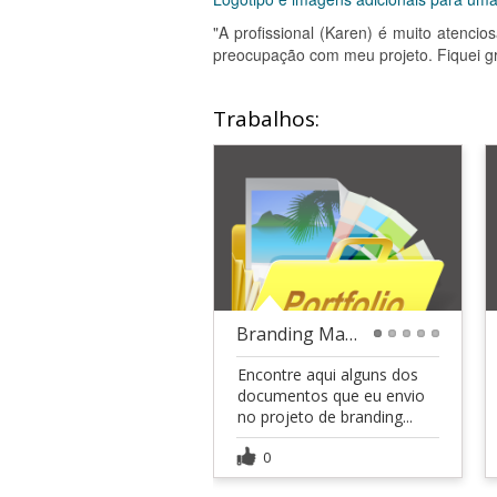
"A profissional (Karen) é muito atenc
preocupação com meu projeto. Fiquei gr
Trabalhos:
Branding Marine Marie marca cosméticos
1
2
3
4
5
Encontre aqui alguns dos
documentos que eu envio
no projeto de branding...
0