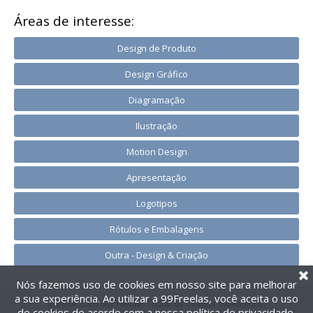
Áreas de interesse:
Design de Produto
Design Gráfico
Diagramação
Ilustração
Motion Design
Apresentação
Logotipos
Rótulos e Embalagens
Outra - Design & Criação
Nós fazemos uso de cookies em nosso site para melhorar
a sua experiência. Ao utilizar a 99Freelas, você aceita o uso
@2014-2026 99Freelas. Todos os direitos reservados.
de cookies de acordo com a nossa
política de privacidade
.