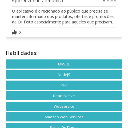
App Oi Vende Comunica
1
2
3
4
O aplicativo é direcionado ao público que precisa se
manter informado dos produtos, ofertas e promoções
da Oi. Feito especialmente para aqueles que precisam...
0
Habilidades:
MySQL
NodeJS
PHP
React Native
Webservice
Amazon Web Services
Banco De Dados