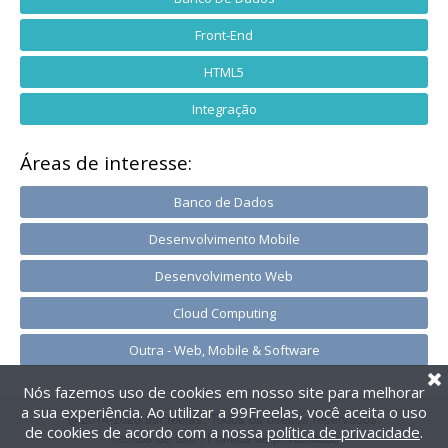
Front-End
HTML5
Integração
Áreas de interesse:
Banco de Dados
Desenvolvimento Mobile
Desenvolvimento Web
Cloud Computing
Outra - Web, Mobile & Software
Nós fazemos uso de cookies em nosso site para melhorar
a sua experiência. Ao utilizar a 99Freelas, você aceita o uso
@2014-2026 99Freelas. Todos os direitos reservados.
de cookies de acordo com a nossa
política de privacidade
.
Termos de uso
|
Política de privacidade