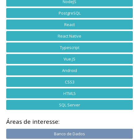
NodeJS
PostgreSQL
React
React Native
Typescript
Vue.JS
Android
CSS3
HTML5
SQL Server
Áreas de interesse:
Banco de Dados