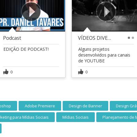
Podcast
VÍDEOS DIVERSOS PARA YOUTUBE
1
2
EDIÇÃO DE PODCAST!
Alguns projetos
desenvolvidos para canais
de YOUTUBE
0
0
oshop
Adobe Premiere
Design de Banner
Design Grá
keting para Mídias Sociais
Mídias Sociais
Planejamento de 