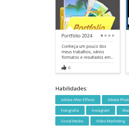
Portfólio 2024
1
2
3
4
Conheça um pouco dos
meus trabalhos, vários
formatos e resultados em...
0
Habilidades:
Adobe After Effects
Adobe Phot
Fotografia
Instagram
Mar
Social Media
Video Marketing