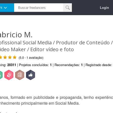
Login
rs
abricio M.
ofissional Social Media / Produtor de Conteúdo /
Video Maker / Editor vídeo e foto
(5.0 - 1 avaliação)
king:
20311
| Projetos concluídos:
1
| Recomendações:
1
| Registrado desde:
anos, formado em publicidade e propaganda, tenho experiênci
conhecimento principalmente em Social Media.