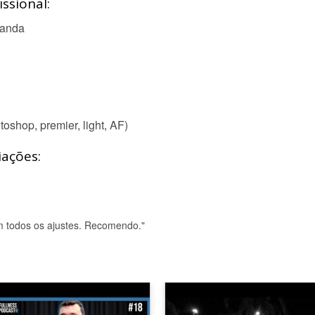
ssional:
ganda
shop, premier, light, AF)
iações:
 em todos os ajustes. Recomendo."