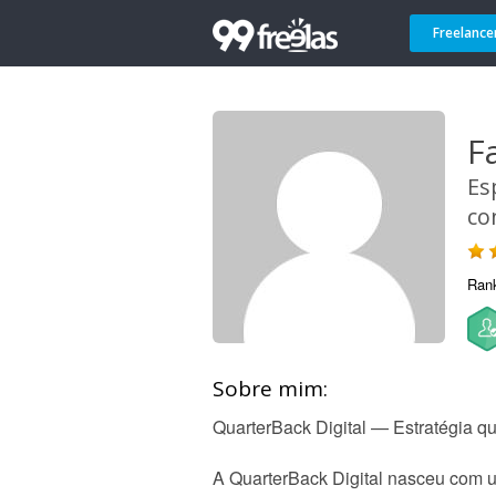
Freelance
F
Es
co
Ran
Sobre mim:
QuarterBack Digital — Estratégia q
A QuarterBack Digital nasceu com u