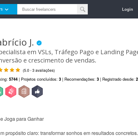
Login
rs
abrício J.
pecialista em VSLs, Tráfego Pago e Landing Pa
nversão e crescimento de vendas.
(5.0 - 3 avaliações)
king:
5744
| Projetos concluídos:
3
| Recomendações:
3
| Registrado desde:
2
ue Joga para Ganhar
m propósito claro: transformar sonhos em resultados concretos.