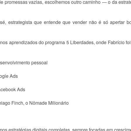
e promessas vazias, escolhemos outro caminho — o da estraté
sé, estrategista que entende que vender não é só apertar bo
 nos aprendizados do programa 5 Liberdades, onde Fabrício foi 
esenvolvimento pessoal
ogle Ads
Facebook Ads
hiago Finch, o Nômade Milionário
s estratégias digitais completas, sempre focadas em crescimen