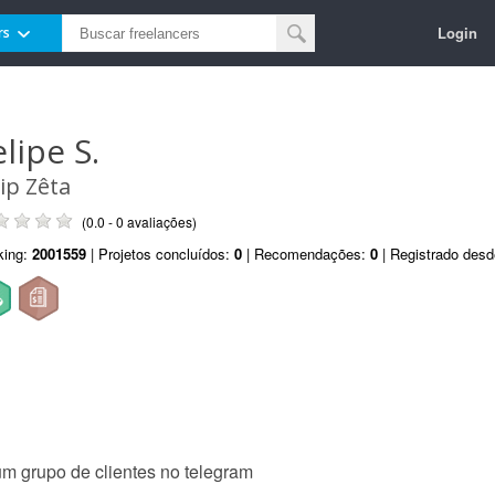
Login
rs
lipe S.
lip Zêta
(0.0 - 0 avaliações)
king:
2001559
| Projetos concluídos:
0
| Recomendações:
0
| Registrado des
um grupo de clientes no telegram