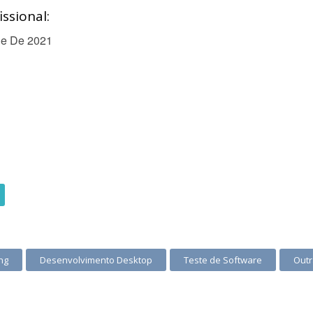
ssional:
de De 2021
ng
Desenvolvimento Desktop
Teste de Software
Outr