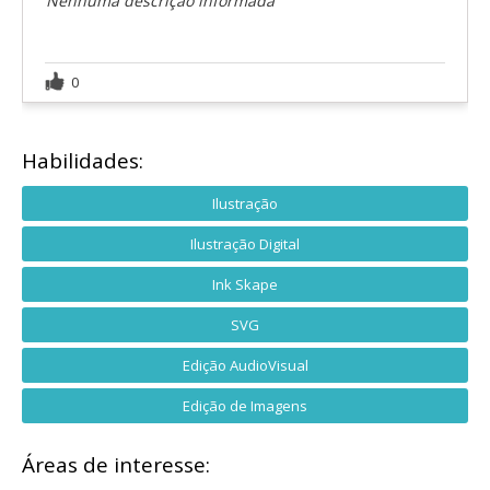
Nenhuma descrição informada
0
Habilidades:
Ilustração
Ilustração Digital
Ink Skape
SVG
Edição AudioVisual
Edição de Imagens
Áreas de interesse: