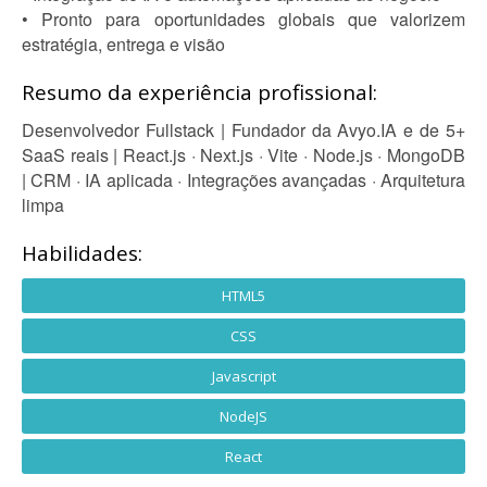
• Pronto para oportunidades globais que valorizem
estratégia, entrega e visão
Resumo da experiência profissional:
Desenvolvedor Fullstack | Fundador da Avyo.IA e de 5+
SaaS reais | React.js · Next.js · Vite · Node.js · MongoDB
| CRM · IA aplicada · Integrações avançadas · Arquitetura
limpa
Habilidades:
HTML5
CSS
Javascript
NodeJS
React