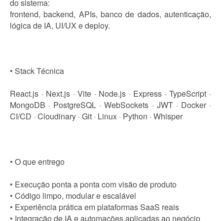
do sistema:
frontend, backend, APIs, banco de dados, autenticação,
lógica de IA, UI/UX e deploy.
• Stack Técnica
React.js · Next.js · Vite · Node.js · Express · TypeScript ·
MongoDB · PostgreSQL · WebSockets · JWT · Docker ·
CI/CD · Cloudinary · Git · Linux · Python · Whisper
• O que entrego
• Execução ponta a ponta com visão de produto
• Código limpo, modular e escalável
• Experiência prática em plataformas SaaS reais
• Integração de IA e automações aplicadas ao negócio