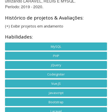
utilizando LARAVEL, REDIS E MYSQL.
Período: 2019 - 2020.
Histórico de projetos & Avaliações:
(+) Exibir projetos em andamento
Habilidades:
MySQL
PHP
jQuery
Codeigniter
Vue.JS
Javascript
Bootstrap
Laravel