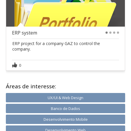
ERP system
1
2
3
4
ERP project for a company GAZ to control the
company.
0
Áreas de interesse:
UX/UI & Web Design
Banco de Dados
Desenvolvimento Mobile
Desenvolvimento Web