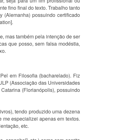
r, seja para um fim profissional ou
e fino final do texto. Trabalho tanto
y (Alemanha) possuindo certificado
ation].
de, mas também pela intenção de ser
icas que posso, sem falsa modéstia,
xo.
Pel em Filosofia (bacharelado). Fiz
AULP (Associação das Universidades
Catarina (Florianópolis), possuindo
 livros), tendo produzido uma dezena
e me especializei apenas em textos.
ientação, etc.