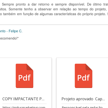
te. Sempre pronto a dar retorno e sempre disponível. De ótimo tra
sitos. Somente tenho a observar em relação ao tempo do projeto,
o também em função de algumas características do próprio projeto.
nto - Felipe C.
 Recomendo!"
COPY IMPACTANTE PARA AGÊNCIA DE MARKETING
Projeto aprovado  Captação via Lei Rouanet (R$350
https://nidusmarketing.com.
Responsável pela redação