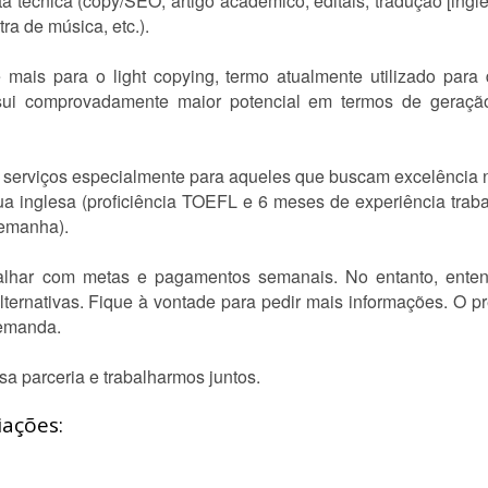
a técnica (copy/SEO, artigo acadêmico, editais, tradução [inglê
etra de música, etc.).
 mais para o light copying, termo atualmente utilizado para
sui comprovadamente maior potencial em termos de geraçã
serviços especialmente para aqueles que buscam excelência na
gua inglesa (proficiência TOEFL e 6 meses de experiência tra
lemanha).
alhar com metas e pagamentos semanais. No entanto, enten
ternativas. Fique à vontade para pedir mais informações. O pr
demanda.
sa parceria e trabalharmos juntos.
iações: