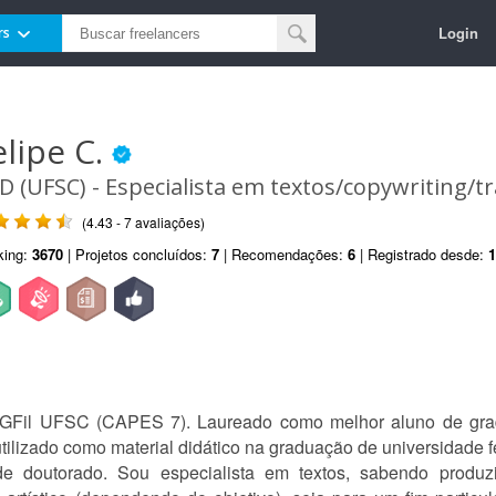
Login
rs
elipe C.
D (UFSC) - Especialista em textos/copywriting/t
(4.43 - 7 avaliações)
king:
3670
| Projetos concluídos:
7
| Recomendações:
6
| Registrado desde:
1
PGFil UFSC (CAPES 7). Laureado como melhor aluno de grad
tilizado como material didático na graduação de universidade f
de doutorado. Sou especialista em textos, sabendo produz