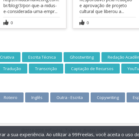
br/blog/3/por-que-a-nidus-
e aprovação de projeto
e-considerada-uma-empr...
cultural que liberou a...
0
0
 Criativa
Escrita Técnica
Ghostwriting
Redação Acadê
Tradução
Transcrição
Captação de Recursos
YouTu
Roteiro
Inglês
Outra - Escrita
Copywriting
Es
@2014-2026 99Freelas. Todos os direitos reservados.
r a sua experiência. Ao utilizar a 99Freelas, você aceita o uso 
Termos de uso
|
Política de privacidade