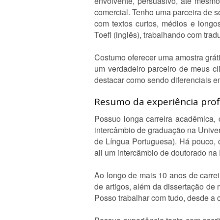
envolvente, persuasivo, até mesmo 
comercial. Tenho uma parceira de ser
com textos curtos, médios e longo
Toefl (inglês), trabalhando com trad
Costumo oferecer uma amostra gráti
um verdadeiro parceiro de meus cli
destacar como sendo diferenciais e
Resumo da experiência profi
Possuo longa carreira acadêmica, c
intercâmbio de graduação na Unive
de Língua Portuguesa). Há pouco, c
ali um intercâmbio de doutorado na 
Ao longo de mais 10 anos de carreir
de artigos, além da dissertação de
Posso trabalhar com tudo, desde a cr