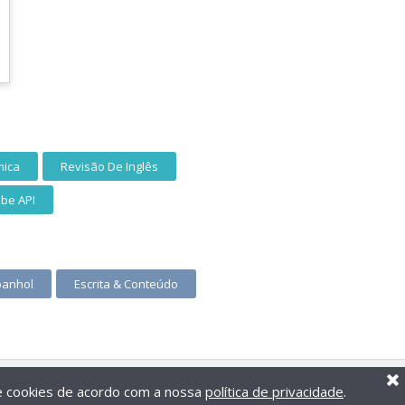
mica
Revisão De Inglês
be API
panhol
Escrita & Conteúdo
de cookies de acordo com a nossa
política de privacidade
.