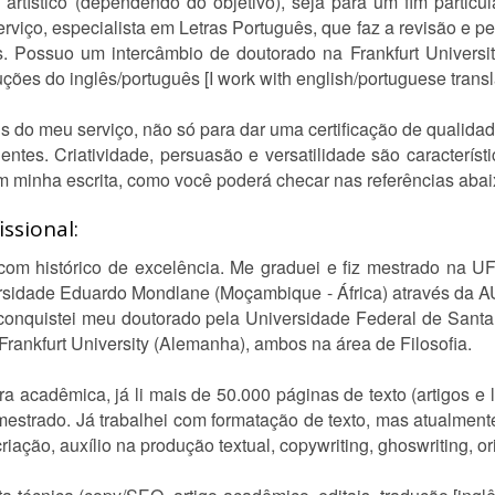
artístico (dependendo do objetivo), seja para um fim particula
viço, especialista em Letras Português, que faz a revisão e pent
s. Possuo um intercâmbio de doutorado na Frankfurt Universit
uções do inglês/português [I work with english/portuguese transl
s do meu serviço, não só para dar uma certificação de qualida
entes. Criatividade, persuasão e versatilidade são característ
m minha escrita, como você poderá checar nas referências abai
ssional:
om histórico de excelência. Me graduei e fiz mestrado na UF
rsidade Eduardo Mondlane (Moçambique - África) através da 
onquistei meu doutorado pela Universidade Federal de Santa 
Frankfurt University (Alemanha), ambos na área de Filosofia.
a acadêmica, já li mais de 50.000 páginas de texto (artigos e
 mestrado. Já trabalhei com formatação de texto, mas atualment
iação, auxílio na produção textual, copywriting, ghoswriting, or