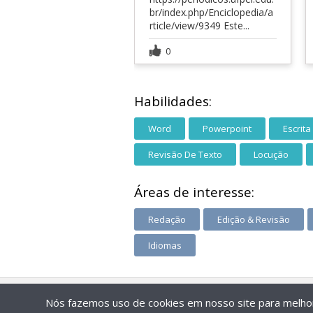
br/index.php/Enciclopedia/a
rticle/view/9349 Este...
0
Habilidades:
Word
Powerpoint
Escrita
Revisão De Texto
Locução
Áreas de interesse:
Redação
Edição & Revisão
Idiomas
Nós fazemos uso de cookies em nosso site para melhora