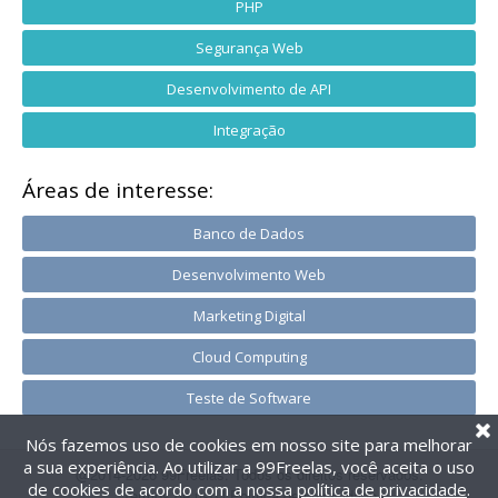
PHP
Segurança Web
Desenvolvimento de API
Integração
Áreas de interesse:
Banco de Dados
Desenvolvimento Web
Marketing Digital
Cloud Computing
Teste de Software
Nós fazemos uso de cookies em nosso site para melhorar
a sua experiência. Ao utilizar a 99Freelas, você aceita o uso
@2014-2026 99Freelas. Todos os direitos reservados.
de cookies de acordo com a nossa
política de privacidade
.
Termos de uso
|
Política de privacidade