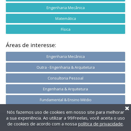
Engenharia Mecânica
Matemática
Física
Áreas de interesse:
Engenharia Mecânica
Outra - Engenharia & Arquitetura
Consultoria Pessoal
Engenharia & Arquitetura
Fundamental & Ensino Médio
Nós fazemos uso de cookies em nosso site para melhorar
a sua experiência. Ao utilizar a 99Freelas, você aceita o uso
@2014-2026 99Freelas. Todos os direitos reservados.
de cookies de acordo com a nossa
política de privacidade
.
Termos de uso
|
Política de privacidade