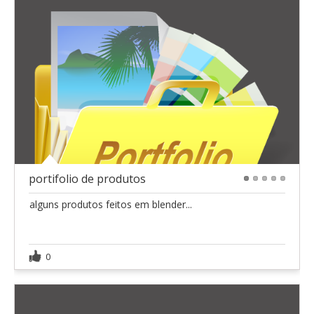
portifolio de produtos
1
2
3
4
5
alguns produtos feitos em blender...
0