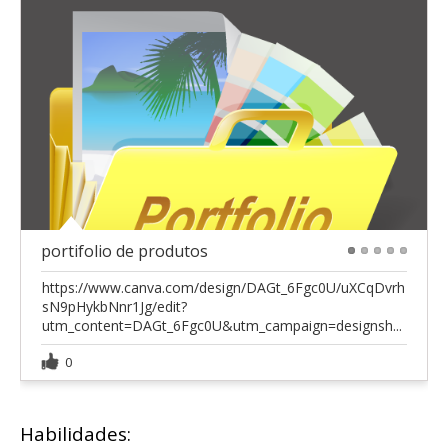
portifolio de produtos
1
2
3
4
5
https://www.canva.com/design/DAGt_6Fgc0U/uXCqDvrh
sN9pHykbNnr1Jg/edit?
utm_content=DAGt_6Fgc0U&utm_campaign=designsh...
0
Habilidades: