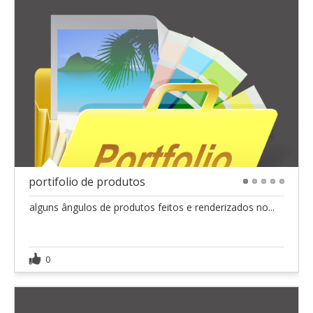
portifolio de produtos
1
2
3
4
5
alguns ângulos de produtos feitos e renderizados no...
0