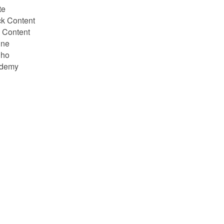
te
k Content
 Content
ine
lho
ademy