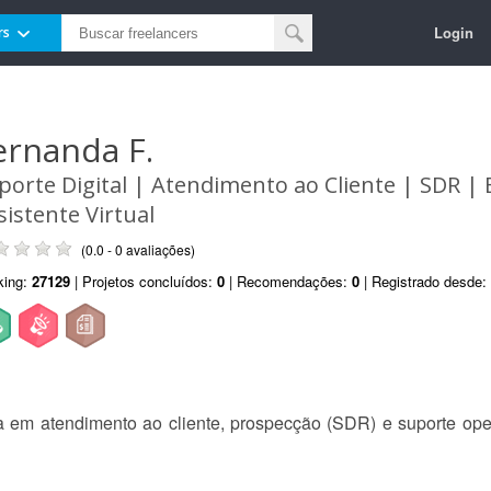
Login
rs
ernanda F.
porte Digital | Atendimento ao Cliente | SDR |
sistente Virtual
(0.0 - 0 avaliações)
king:
27129
| Projetos concluídos:
0
| Recomendações:
0
| Registrado desde:
a em atendimento ao cliente, prospecção (SDR) e suporte oper