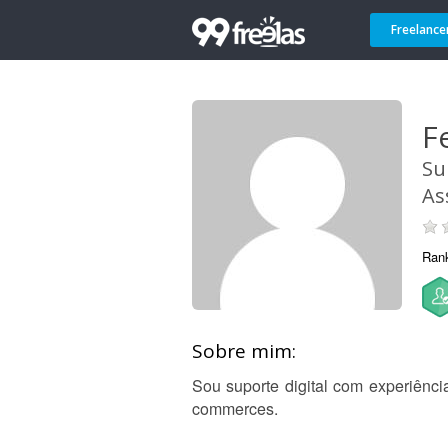
Freelance
F
Su
As
Ran
Sobre mim:
Sou suporte digital com experiênci
commerces.