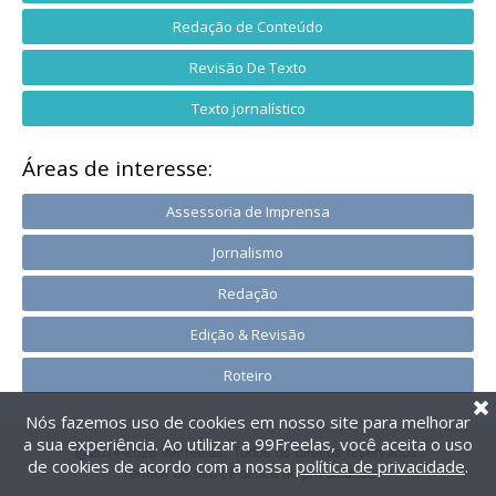
Redação de Conteúdo
Revisão De Texto
Texto jornalístico
Áreas de interesse:
Assessoria de Imprensa
Jornalismo
Redação
Edição & Revisão
Roteiro
Nós fazemos uso de cookies em nosso site para melhorar
a sua experiência. Ao utilizar a 99Freelas, você aceita o uso
@2014-2026 99Freelas. Todos os direitos reservados.
de cookies de acordo com a nossa
política de privacidade
.
Termos de uso
|
Política de privacidade