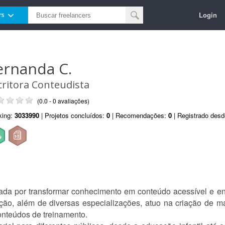
Login
rs
ernanda C.
critora Conteudista
(0.0 - 0 avaliações)
king:
3033990
| Projetos concluídos:
0
| Recomendações:
0
| Registrado des
ada por transformar conhecimento em conteúdo acessível e e
ão, além de diversas especializações, atuo na criação de mate
conteúdos de treinamento.