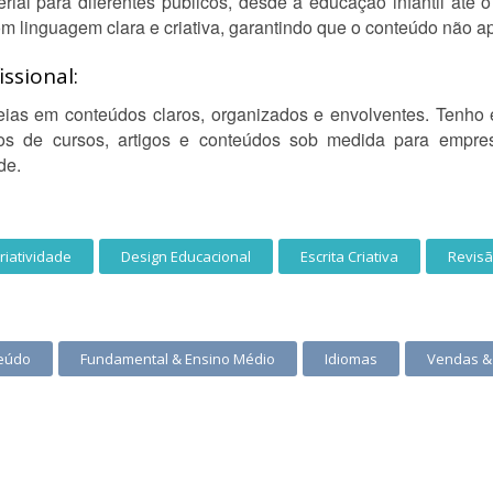
rial para diferentes públicos, desde a educação infantil até o
com linguagem clara e criativa, garantindo que o conteúdo não 
ssional:
eias em conteúdos claros, organizados e envolventes. Tenho 
eiros de cursos, artigos e conteúdos sob medida para empre
de.
riatividade
Design Educacional
Escrita Criativa
Revis
teúdo
Fundamental & Ensino Médio
Idiomas
Vendas &