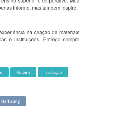
 ensino superior e corporativo. Meu
apenas informe, mas também inspire.
experiência na criação de materiais
sas e instituições. Entrego sempre
ão
Roteiro
Tradução
 Marketing