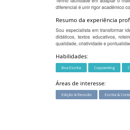
Tenho facilidade em adaptar o mate
diferencial é unir rigor acadêmico 
Resumo da experiência profi
Sou especialista em transformar id
didáticos, textos educativos, rot
qualidade, criatividade e pontualida
Habilidades:
Boa Escrita
Copywriting
C
Áreas de interesse:
Edição & Revisão
Escrita & Con