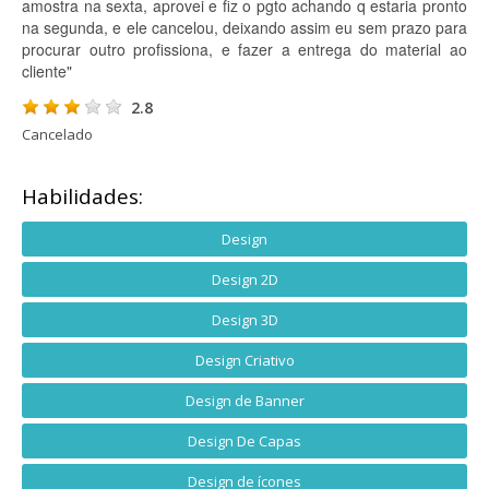
amostra na sexta, aprovei e fiz o pgto achando q estaria pronto
na segunda, e ele cancelou, deixando assim eu sem prazo para
procurar outro profissiona, e fazer a entrega do material ao
cliente"
2.8
Cancelado
Habilidades:
Design
Design 2D
Design 3D
Design Criativo
Design de Banner
Design De Capas
Design de ícones