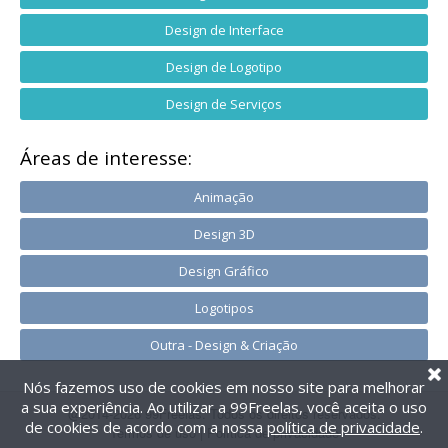
Design de Interface
Design de Logotipo
Design de Serviços
Áreas de interesse:
Animação
Design 3D
Design Gráfico
Logotipos
Outra - Design & Criação
Nós fazemos uso de cookies em nosso site para melhorar
a sua experiência. Ao utilizar a 99Freelas, você aceita o uso
@2014-2026 99Freelas. Todos os direitos reservados.
de cookies de acordo com a nossa
política de privacidade
.
Termos de uso
|
Política de privacidade