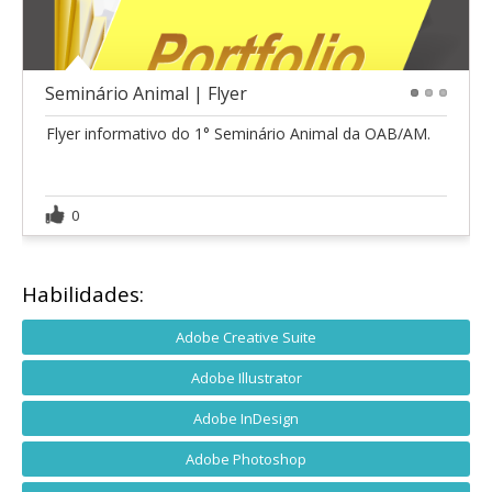
Seminário Animal | Flyer
1
2
3
Flyer informativo do 1° Seminário Animal da OAB/AM.
0
Habilidades:
Adobe Creative Suite
Adobe Illustrator
Adobe InDesign
Adobe Photoshop