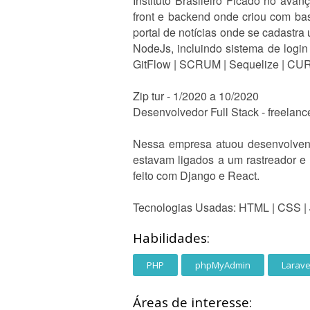
Instituto Brasileiro Ficado no av
front e backend onde criou com ba
portal de notícias onde se cadastra 
NodeJs, incluindo sistema de logi
GitFlow | SCRUM | Sequelize | CU
Zip tur - 1/2020 a 10/2020
Desenvolvedor Full Stack - freelanc
Nessa empresa atuou desenvolvendo
estavam ligados a um rastreador e 
feito com Django e React.
Tecnologias Usadas: HTML | CSS | J
Habilidades:
PHP
phpMyAdmin
Larave
Áreas de interesse: