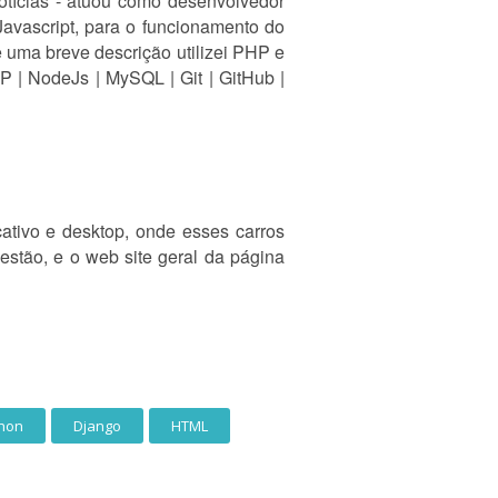
otícias - atuou como desenvolvedor
avascript, para o funcionamento do
e uma breve descrição utilizei PHP e
 | NodeJs | MySQL | Git | GitHub |
ativo e desktop, onde esses carros
estão, e o web site geral da página
hon
Django
HTML