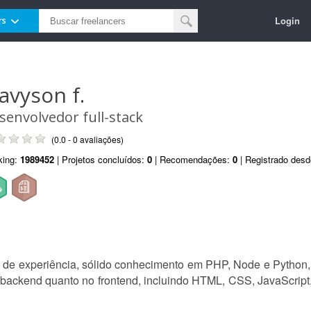
Login
rs
lavyson f.
senvolvedor full-stack
(0.0 - 0 avaliações)
king:
1989452
| Projetos concluídos:
0
| Recomendações:
0
| Registrado des
de experiência, sólido conhecimento em PHP, Node e Python
ackend quanto no frontend, incluindo HTML, CSS, JavaScript, 