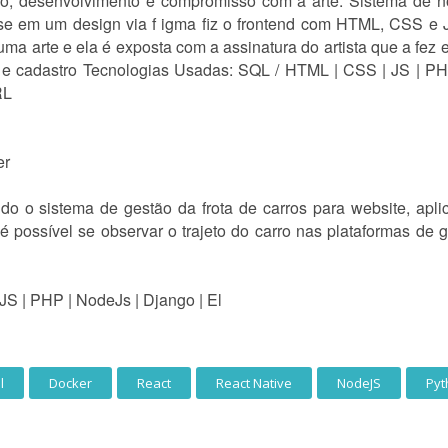
anço, desenvolvimento e compromisso com a arte. Sistema de n
se em um design via f igma fiz o frontend com HTML, CSS e J
uma arte e ela é exposta com a assinatura do artista que a fez 
n e cadastro Tecnologias Usadas: SQL / HTML | CSS | JS | PHP
RL
er
 o sistema de gestão da frota de carros para website, aplic
é possível se observar o trajeto do carro nas plataformas de g
S | PHP | NodeJs | Django | El
l
Docker
React
React Native
NodeJS
Pyt