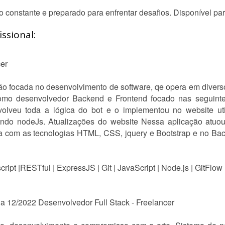
onstante e preparado para enfrentar desafios. Disponível para
ssional:
cer
ão focada no desenvolvimento de software, qe opera em divers
o desenvolvedor Backend e Frontend focado nas seguintes 
volveu toda a lógica do bot e o implementou no website ut
lizando nodeJs. Atualizações do website Nessa aplicação atuo
esa com as tecnologias HTML, CSS, jquery e Bootstrap e no Ba
pt |RESTful | ExpressJS | Git | JavaScript | Node.js | GitFlow | 
2 a 12/2022 Desenvolvedor Full Stack - Freelancer