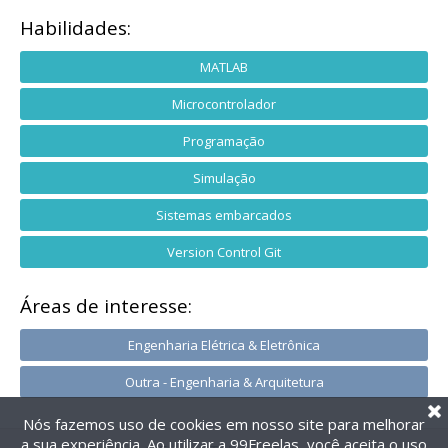
Habilidades:
MATLAB
Microcontrolador
Programação
Simulação
Sistemas embarcados
Version Control Git
Áreas de interesse:
Engenharia Elétrica & Eletrônica
Outra - Engenharia & Arquitetura
Nós fazemos uso de cookies em nosso site para melhorar
a sua experiência. Ao utilizar a 99Freelas, você aceita o uso