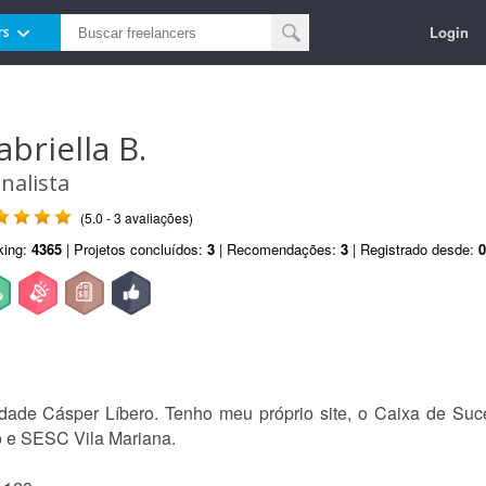
Login
rs
abriella B.
rnalista
(5.0 - 3 avaliações)
king:
4365
| Projetos concluídos:
3
| Recomendações:
3
| Registrado desde:
0
ade Cásper Líbero. Tenho meu próprio site, o Caixa de Suce
o e SESC Vila Mariana.