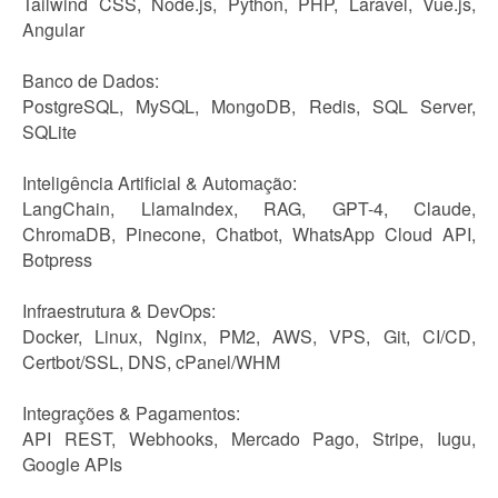
Tailwind CSS, Node.js, Python, PHP, Laravel, Vue.js,
Angular
Banco de Dados:
PostgreSQL, MySQL, MongoDB, Redis, SQL Server,
SQLite
Inteligência Artificial & Automação:
LangChain, LlamaIndex, RAG, GPT-4, Claude,
ChromaDB, Pinecone, Chatbot, WhatsApp Cloud API,
Botpress
Infraestrutura & DevOps:
Docker, Linux, Nginx, PM2, AWS, VPS, Git, CI/CD,
Certbot/SSL, DNS, cPanel/WHM
Integrações & Pagamentos:
API REST, Webhooks, Mercado Pago, Stripe, Iugu,
Google APIs