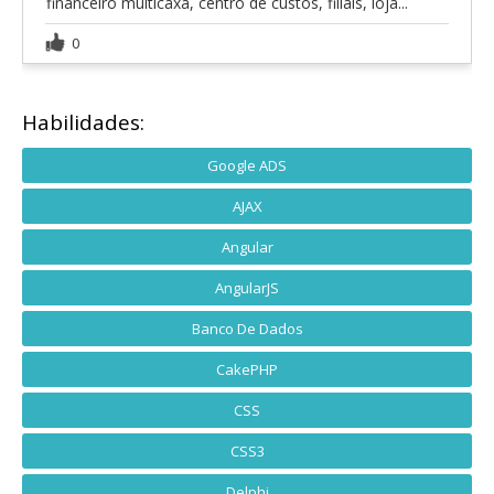
financeiro multicaxa, centro de custos, filiais, loja...
0
Habilidades:
Google ADS
AJAX
Angular
AngularJS
Banco De Dados
CakePHP
CSS
CSS3
Delphi