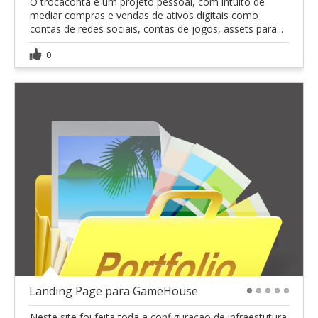
O trocaconta é um projeto pessoal, com intuito de
mediar compras e vendas de ativos digitais como
contas de redes sociais, contas de jogos, assets para...
0
Landing Page para GameHouse
1
2
3
4
5
Neste site foi feita toda a configuração de infraestutura