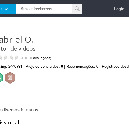
Login
rs
abriel O.
itor de videos
(0.0 - 0 avaliações)
king:
2440791
| Projetos concluídos:
0
| Recomendações:
0
| Registrado des
 diversos formatos.
ssional: