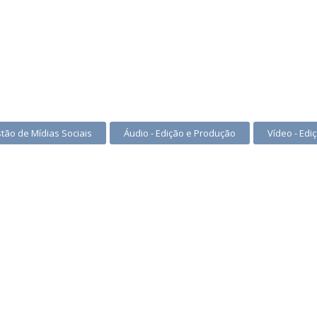
tão de Mídias Sociais
Áudio - Edição e Produção
Vídeo - Edi