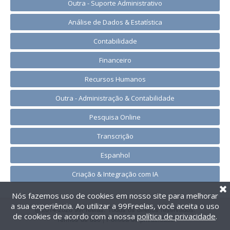
Outra - Suporte Administrativo
Análise de Dados & Estatística
Contabilidade
Financeiro
Recursos Humanos
Outra - Administração & Contabilidade
Pesquisa Online
Transcrição
Espanhol
Criação & Integração com IA
Nós fazemos uso de cookies em nosso site para melhorar
a sua experiência. Ao utilizar a 99Freelas, você aceita o uso
@2014-2026 99Freelas. Todos os direitos reservados.
de cookies de acordo com a nossa
política de privacidade
.
Termos de uso
|
Política de privacidade