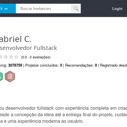
Login
rs
abriel C.
senvolvedor Fullstack
(0.0 - 0 avaliações)
king:
3078759
| Projetos concluídos:
0
| Recomendações:
0
| Registrado des
 desenvolvedor fullstack com experiência completa em criaçã
de a concepção da ideia até a entrega final do projeto, cuida
ça e uma experiência moderna ao usuário.