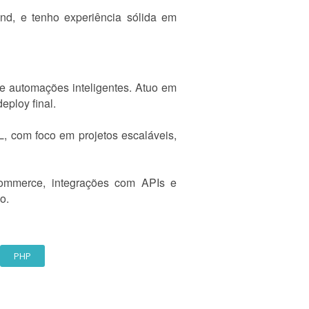
end, e tenho experiência sólida em
e automações inteligentes. Atuo em
ploy final.
L, com foco em projetos escaláveis,
-commerce, integrações com APIs e
o.
PHP