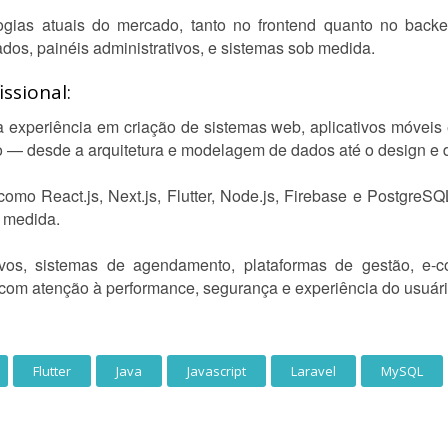
ogias atuais do mercado, tanto no frontend quanto no back
dos, painéis administrativos, e sistemas sob medida.
ssional:
 experiência em criação de sistemas web, aplicativos móveis 
 — desde a arquitetura e modelagem de dados até o design e de
mo React.js, Next.js, Flutter, Node.js, Firebase e PostgreSQ
 medida.
tivos, sistemas de agendamento, plataformas de gestão, e
 com atenção à performance, segurança e experiência do usuári
Flutter
Java
Javascript
Laravel
MySQL