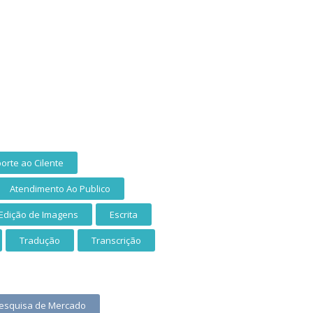
orte ao Cilente
Atendimento Ao Publico
Edição de Imagens
Escrita
Tradução
Transcrição
esquisa de Mercado