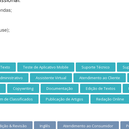
ssional:
endas;
use);
 Texto
Teste de Aplicativo Mobile
Suporte Técnico
Sup
dministrativo
Assistente Virtual
Atendimento ao Cliente
Copywriting
Documentação
Edição de Textos
m de Classificados
Publicação de Artigos
Redação Online
dição & Revisão
Inglês
Atendimento ao Consumidor
P