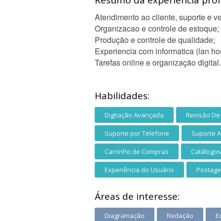
Resumo da experiência profi
Atendimento ao cliente, suporte e v
Organizacao e controle de estoque;
Produção e controle de qualidade;
Experiencia com informatica (lan ho
Tarefas online e organização digital.
Habilidades:
Digitação Avançada
Revisão De
Suporte por Telefone
Suporte A
Carrinho de Compras
Catálogos
Experiência do Usuário
Postage
Áreas de interesse:
Diagramação
Redação
E