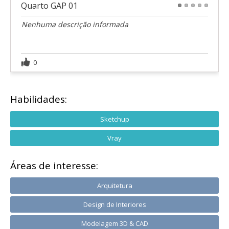
Quarto GAP 01
1
2
3
4
5
Nenhuma descrição informada
0
Habilidades:
Sketchup
Vray
Áreas de interesse:
Arquitetura
Design de Interiores
Modelagem 3D & CAD