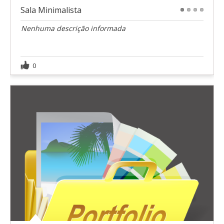
Sala Minimalista
1
2
3
4
Nenhuma descrição informada
0