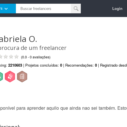
Login
rs
abriela O.
procura de um freelancer
(0.0 - 0 avaliações)
king:
2210603
| Projetos concluídos:
0
| Recomendações:
0
| Registrado des
ponível para aprender aquilo que ainda nao sei também. Estou