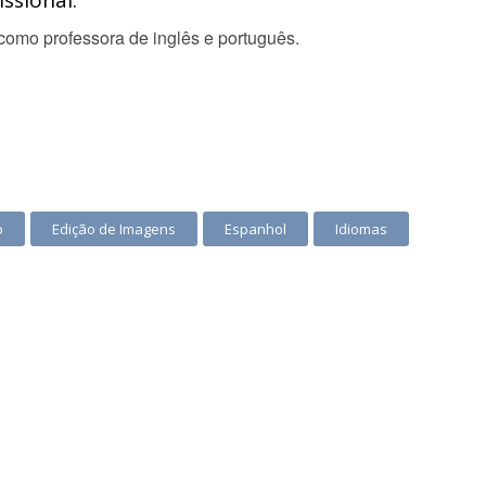
ssional:
i como professora de inglês e português.
o
Edição de Imagens
Espanhol
Idiomas