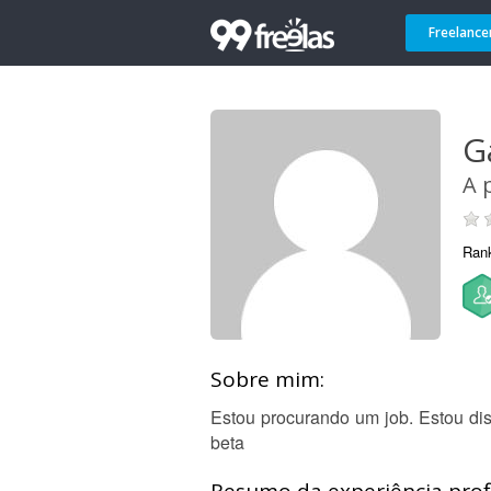
Freelance
G
A 
Ran
Sobre mim:
Estou procurando um job. Estou dis
beta