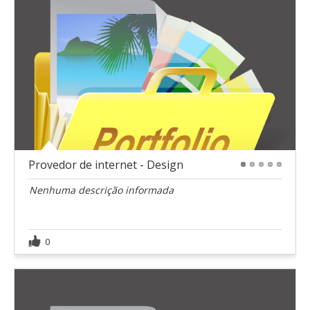
Provedor de internet - Design
1
2
3
4
5
Nenhuma descrição informada
0