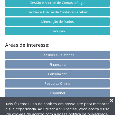
Gestão e Análise de Contas a Pagar
Gestão e Análise de Contas a Receber
Mineração de Dados
Tradução
Áreas de interesse:
Planilhas e Relatórios
Financeiro
Consumidor
Pesquisa Online
Espanhol
Nós fazemos uso de cookies em nosso site para melhorar
a sua experiência. Ao utilizar a 99Freelas, você aceita o uso
@2014-2026 99Freelas. Todos os direitos reservados.
de cookies de acordo com a nossa
política de privacidade
.