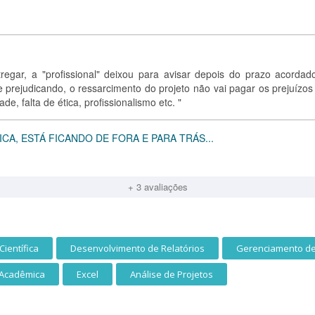
regar, a "profissional" deixou para avisar depois do prazo acordad
e prejudicando, o ressarcimento do projeto não vai pagar os prejuízos
de, falta de ética, profissionalismo etc. "
A, ESTÁ FICANDO DE FORA E PARA TRÁS...
+ 3 avaliações
Científica
Desenvolvimento de Relatórios
Gerenciamento de
Acadêmica
Excel
Análise de Projetos