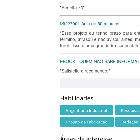
"Perfeita <3"
ISO27001 Aula de 50 minutos
"Esse projeto eu tenho prazo para ent
término, atrasou e não avisou antes, m
terei - isso é uma grande irresponsabilida
EBOOK - QUEM NÃO SABE INFORMÁTIC
"Satisfeito e recomendo."
Habilidades:
Engenharia Industrial
Pesquisa 
Projeto de Fabricação
Redação 
Áreas de interesse: