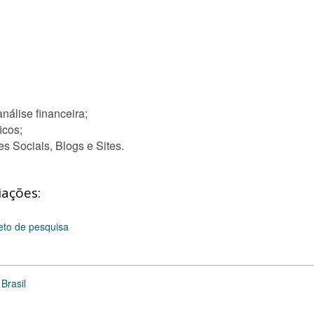
nálise financeira;
icos;
 Sociais, Blogs e Sites.
iações:
eto de pesquisa
Brasil