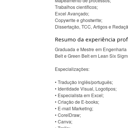
Mapeamento de processos;
Trabalhos científicos;
Excel Avançado;
Copywrite e ghostwrite;
Dissertação, TCC, Artigos e Redaçã
Resumo da experiência profi
Graduada e Mestre em Engenharia 
Belt e Green Belt em Lean Six Sigm
Especializações:
• Tradução inglês/português;
• Identidade Visual, Logotipos;
• Especialista em Excel;
• Criação de E-books;
• E-mail Marketing;
• CorelDraw;
• Canva;