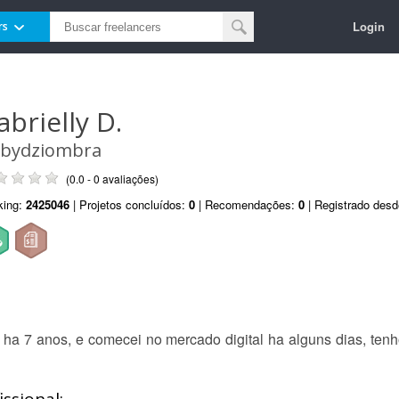
Login
rs
abrielly D.
bydziombra
(0.0 - 0 avaliações)
king:
2425046
| Projetos concluídos:
0
| Recomendações:
0
| Registrado des
ha 7 anos, e comecei no mercado digital ha alguns dias, tenh