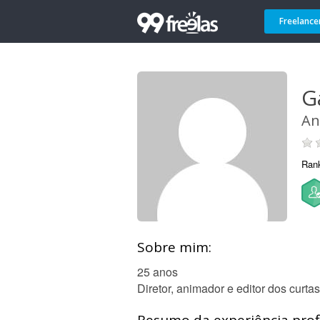
Freelance
G
An
Ran
Sobre mim:
25 anos
Diretor, animador e editor dos curta