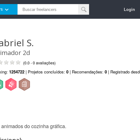
Login
rs
abriel S.
imador 2d
(0.0 - 0 avaliações)
king:
1254722
| Projetos concluídos:
0
| Recomendações:
0
| Registrado des
s animados do cozinha gráfica.