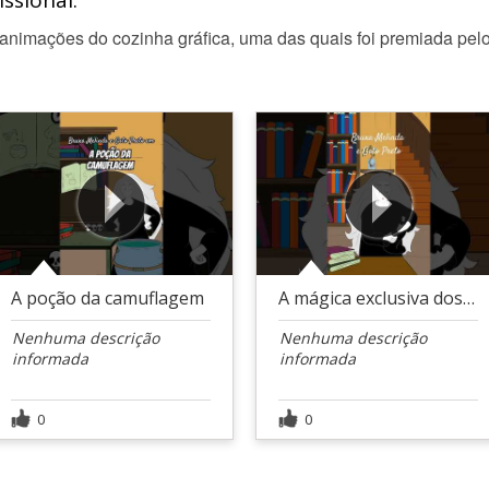
ssional:
nimações do cozinha gráfica, uma das quais foi premiada pelo fe
A poção da camuflagem
A mágica exclusiva dos felinos
Nenhuma descrição
Nenhuma descrição
informada
informada
0
0