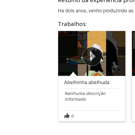
Resumo da experiência profi
Ha dois anos, venho produzindo as a
Trabalhos:
Abelhinha abelhuda
Nenhuma descrição
informada
0