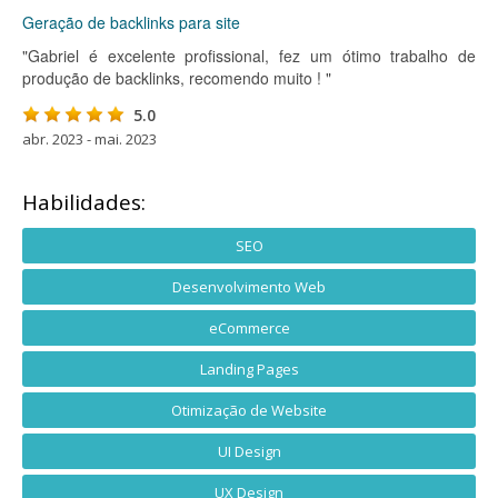
Geração de backlinks para site
"Gabriel é excelente profissional, fez um ótimo trabalho de
produção de backlinks, recomendo muito ! "
5.0
abr. 2023 - mai. 2023
Habilidades:
SEO
Desenvolvimento Web
eCommerce
Landing Pages
Otimização de Website
UI Design
UX Design