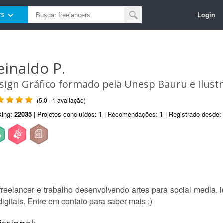
Login
rs
einaldo P.
sign Gráfico formado pela Unesp Bauru e Ilustr
(5.0 - 1 avaliação)
king:
22035
| Projetos concluídos:
1
| Recomendações:
1
| Registrado desde:
eelancer e trabalho desenvolvendo artes para social media, id
digitais. Entre em contato para saber mais :)