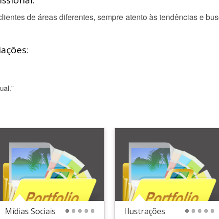
ssional:
lientes de áreas diferentes, sempre atento às tendências e bu
iações:
ual."
Mídias Sociais
Ilustrações
1
2
3
4
5
1
2
3
4
5