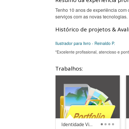
Resumo da experiência profi
Tenho 10 anos de experiência com c
serviços com as novas tecnologias.
Histórico de projetos & Aval
Ilustrador para livro - Reinaldo P.
"Excelente profissional, atencioso e pont
Trabalhos:
Identidade Visual
1
2
3
4