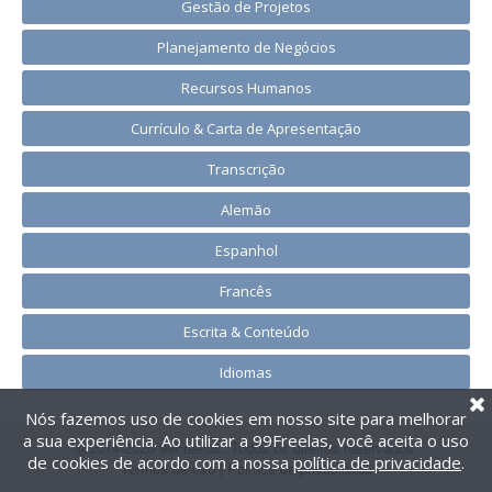
Gestão de Projetos
Planejamento de Negócios
Recursos Humanos
Currículo & Carta de Apresentação
Transcrição
Alemão
Espanhol
Francês
Escrita & Conteúdo
Idiomas
Nós fazemos uso de cookies em nosso site para melhorar
a sua experiência. Ao utilizar a 99Freelas, você aceita o uso
@2014-2026 99Freelas. Todos os direitos reservados.
de cookies de acordo com a nossa
política de privacidade
.
Termos de uso
|
Política de privacidade