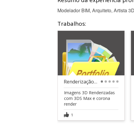
Resumo da experiência profi
Modelador BIM, Arquiteto, Artista 3
Trabalhos:
Renderização 3D
1
2
3
4
5
Imagens 3D Renderizadas
com 3DS Max e corona
render
1