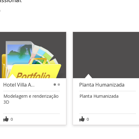
ssional:
D
Hotel Villa Amazônia 3D
Planta Humanizada
1
2
Modelagem e renderização
Planta Humanizada
3D
0
0