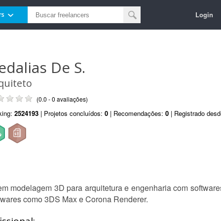
Login
rs
edalias De S.
quiteto
(0.0 - 0 avaliações)
king:
2524193
| Projetos concluídos:
0
| Recomendações:
0
| Registrado des
ta em modelagem 3D para arquitetura e engenharia com softwa
oftwares como 3DS Max e Corona Renderer.