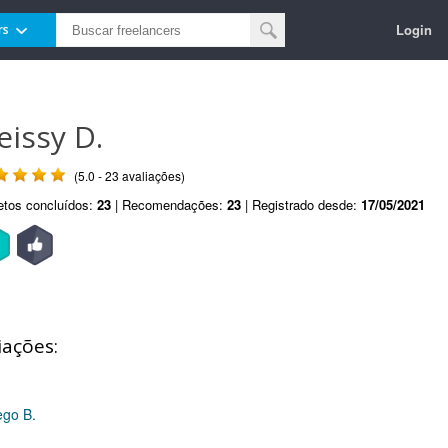
Login
rs
eissy D.
(5.0 - 23 avaliações)
etos concluídos:
23
| Recomendações:
23
| Registrado desde:
17/05/2021
iações:
ego B.