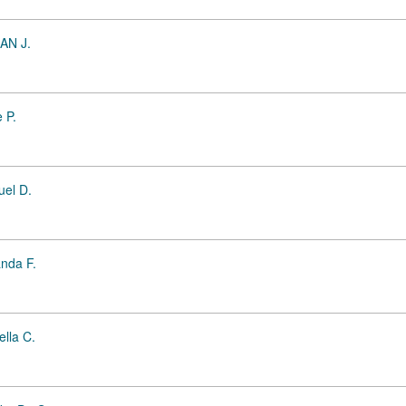
LAN J.
 P.
uel D.
nda F.
lla C.