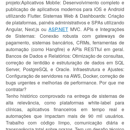
projeto:Aplicativos Mobile: Desenvolvimento completo e
publicação de aplicativos modernos para iOS e Android
utilizando Flutter. Sistemas Web & Dashboards: Criação
de plataformas, painéis administrativos e SPAs utilizando
Angular, Next.js ou
ASP.NET
MVC. APIs e Integrações
de Sistemas: Conexão robusta com gateways de
pagamento, sistemas bancários, CRMs, ferramentas de
automação (como Hangfire) e APIs RESTful em geral.
Bancos de Dados e Relatórios: Otimização de consultas,
correção de lentidão e estruturação de dados em SQL
Server, PostgreSQL e Oracle. Infraestrutura e Ajustes:
Configuração de servidores na AWS, Docker, correção de
bugs urgentes e melhorias de performance. Por que me
contratar?
Tenho histórico comprovado na entrega de sistemas de
alta relevância, como plataformas white-label para
clínicas, aplicativos financeiros em tempo real e
automações que impactam mais de 90 mil usuários.
Trabalho com código limpo, comunicação diária e
transparência total sobre prazos. Tem um desafio técnico