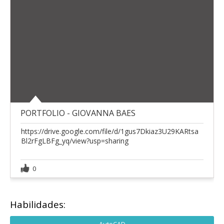
PORTFOLIO - GIOVANNA BAES
https://drive.google.com/file/d/1gus7Dkiaz3U29KARtsa
Bl2rFgLBFg_yq/view?usp=sharing
0
Habilidades: