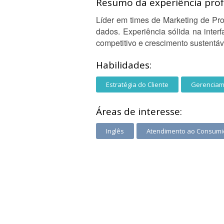
Resumo da experiência profi
Líder em times de Marketing de Prod
dados. Experiência sólida na interf
competitivo e crescimento sustentáve
Habilidades:
Estratégia do Cliente
Gerenciame
Áreas de interesse:
Inglês
Atendimento ao Consumi