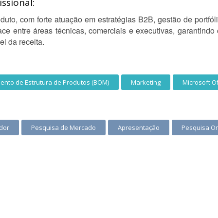
ssional:
uto, com forte atuação em estratégias B2B, gestão de portfóli
ace entre áreas técnicas, comerciais e executivas, garantindo
l da receita.
nto de Estrutura de Produtos (BOM)
Marketing
Microsoft Of
dor
Pesquisa de Mercado
Apresentação
Pesquisa On