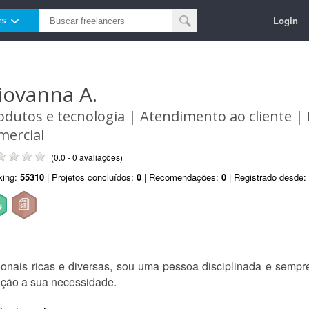
Login
rs
iovanna A.
odutos e tecnologia | Atendimento ao cliente | 
mercial
(0.0 - 0 avaliações)
king:
55310
| Projetos concluídos:
0
| Recomendações:
0
| Registrado desde:
sionais ricas e diversas, sou uma pessoa disciplinada e sempr
ução a sua necessidade.